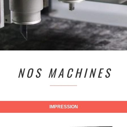
N O S M A C H I N E S
________________________________
IMPRESSION