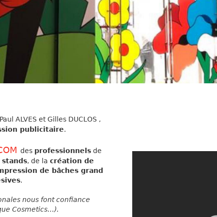
Paul ALVES et Gilles DUCLOS ,
sion publicitaire
.
COM
des
professionnels
de
 stands
, de la
création de
mpression de bâches grand
sives
.
onales nous font confiance
nique Cosmetics…).