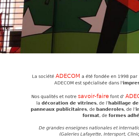
ADECOM
La société
a été fondée en 1998 par 
ADECOM
est spécialisée dans l'
impres
savoir-faire
ADE
Nos qualités et notre
font d'
la
décoration de vitrines
, de l’
habillage de
panneaux publicitaires
, de
banderoles
, de l’
i
format
, de
formes adhé
De grandes enseignes nationales et internati
(Galeries Lafayette, Intersport, Cli